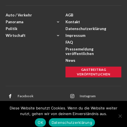
Auto / Verkehr
AGB
Panorama
Kontakt
Politik
Datenschutzerklärung
Wirtschaft
Impressum
FAQ
Pressemeldung
veröffentlichen
News
GASTBEITRAG
VERÖFFENTLICHEN
Facebook
Instagram
Twitter
Youtube
Diese Website benutzt Cookies. Wenn du die Website weiter
nutzt, gehen wir von deinem Einverständnis aus.
OK
Datenschutzerklärung
© 2025 Unternehmen-News