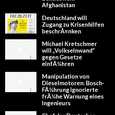
Afghanistan
Deutschland will
Zugang zu Krisenhilfen
beschrÃ¤nken
PRESSESCHAU
Michael Kretschmer
will „Volkseinwand“
gegen Gesetze
PRESSESCHAU
einfÃ¼hren
Manipulation von
Dieselmotoren: Bosch-
FÃ¼hrung ignorierte
PRESSESCHAU
frÃ¼he Warnung eines
Ingenieurs