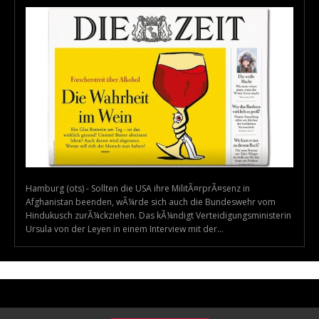
Hamburg (ots) - Sollten die USA ihre MilitÃ¤rprÃ¤senz in
Afghanistan beenden, wÃ¼rde sich auch die Bundeswehr vom
Hindukusch zurÃ¼ckziehen. Das kÃ¼ndigt Verteidigungsministerin
Ursula von der Leyen in einem Interview mit der...