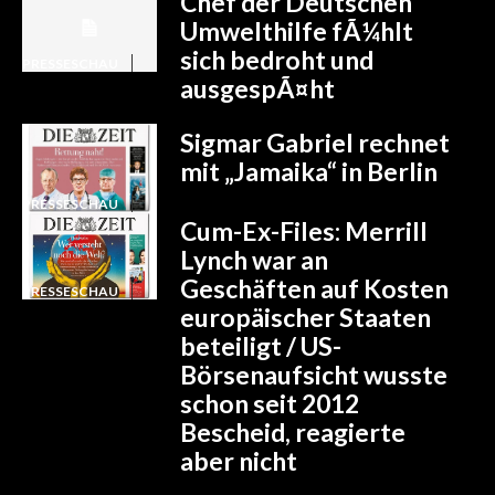
Chef der Deutschen
Umwelthilfe fÃ¼hlt
sich bedroht und
PRESSESCHAU
ausgespÃ¤ht
Sigmar Gabriel rechnet
mit „Jamaika“ in Berlin
PRESSESCHAU
Cum-Ex-Files: Merrill
Lynch war an
Geschäften auf Kosten
PRESSESCHAU
europäischer Staaten
beteiligt / US-
Börsenaufsicht wusste
schon seit 2012
Bescheid, reagierte
aber nicht