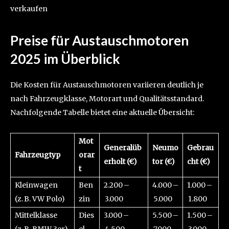
verkaufen
Preise für Austauschmotoren
2025 im Überblick
Die Kosten für Austauschmotoren variieren deutlich je
nach Fahrzeugklasse, Motorart und Qualitätsstandard.
Nachfolgende Tabelle bietet eine aktuelle Übersicht:
Mot
Generalüb
Neumo
Gebrau
Fahrzeugtyp
orar
erholt (€)
tor (€)
cht (€)
t
Kleinwagen
Ben
2.200 –
4.000 –
1.000 –
(z. B. VW Polo)
zin
3.000
5.000
1.800
Mittelklasse
Dies
3.000 –
5.500 –
1.500 –