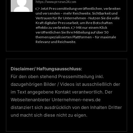
https://www.prnews24.com
👉 Jetzt Pressemitteilung veröffentlichen, verbreiten
und versenden – mehr Reichweite, Sichtbarkeit und
Vertrauen für Ihr Unternehmen - Nutzen Sie die volle
Kraft digitaler Pressearbeit, um Ihre Botschaften
effektiv zu verbreiten. 👉 Mit nur einem Klick
veröffentlichen Sie Ihre Mitteilung auf über 50
themenspezialisierten Plattformen – für maximale
Relevanz und Reichweite.
Disclaimer/ Haftungsausschluss:
Für den oben stehend Pressemitteilung inkl.
dazugehörigen Bilder / Videos ist ausschließlich der
im Text angegebene Kontakt verantwortlich. Der
Webseitenanbieter Unternehmen-news.de
distanziert sich ausdrücklich von den Inhalten Dritter
und macht sich diese nicht zu eigen.