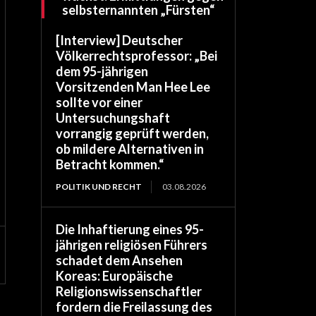
selbsternannten „Fürsten“
[Interview] Deutscher
Völkerrechtsprofessor: „Bei
dem 95-jährigen
Vorsitzenden Man Hee Lee
sollte vor einer
Untersuchungshaft
vorrangig geprüft werden,
ob mildere Alternativen in
Betracht kommen.“
POLITIK UND RECHT
03.08.2026
Die Inhaftierung eines 95-
jährigen religiösen Führers
schadet dem Ansehen
Koreas: Europäische
Religionswissenschaftler
fordern die Freilassung des