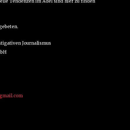
elle Tendenzen im Adel sind hier zu finden
gebeten.
stigativen Journalismus
mbH
gmail.com
t