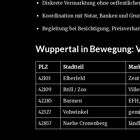
Diskrete Vermarktung ohne oeffentliche
Koordination mit Notar, Banken und Gr
Begleitung bei Besichtigung, Preisverh
Wuppertal in Bewegung: 
PLZ
Stadtteil
Mark
42103
Elberfeld
Zent
42109
Brill / Zoo
Ville
42285
Barmen
EFH,
42327
Vohwinkel
gemi
42857
Naehe Cronenberg
länd