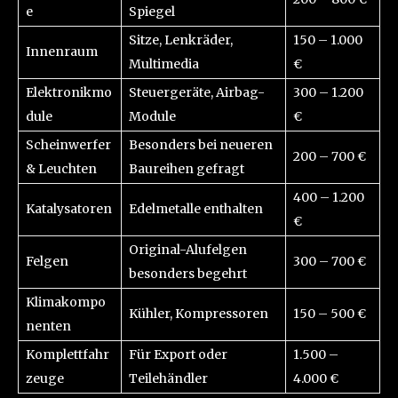
e
Spiegel
Sitze, Lenkräder,
150 – 1.000
Innenraum
Multimedia
€
Elektronikmo
Steuergeräte, Airbag-
300 – 1.200
dule
Module
€
Scheinwerfer
Besonders bei neueren
200 – 700 €
& Leuchten
Baureihen gefragt
400 – 1.200
Katalysatoren
Edelmetalle enthalten
€
Original-Alufelgen
Felgen
300 – 700 €
besonders begehrt
Klimakompo
Kühler, Kompressoren
150 – 500 €
nenten
Komplettfahr
Für Export oder
1.500 –
zeuge
Teilehändler
4.000 €