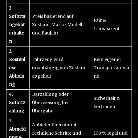
2.
Soforta
Preis basierend auf
Fair &
ngebot
Zustand, Marke, Modell
transparent
erhalte
und Baujahr
n
3.
Kostenl
Fahrzeug wird
Kein eigener
ose
unabhängig von Zustand
Transportaufwa
Abholu
abgeholt
nd
ng
4.
Barzahlung oder
Sicherheit &
Sofortz
Überweisung bei
Vertrauen
ahlung
Übergabe
5.
Anbieter übernimmt
Abmeld
rechtliche Schritte und
100 % legal und
ung &