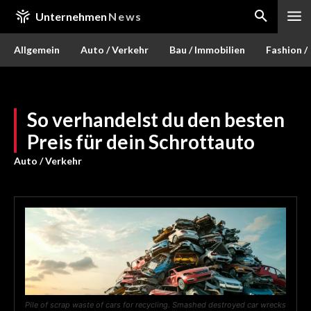
Unternehmen
News
Allgemein
Auto / Verkehr
Bau / Immobilien
Fashion /
So verhandelst du den besten
Preis für dein Schrottauto
Auto / Verkehr
Pile of scrap waste of cars for recycling. Smashed destroyed car wrecks