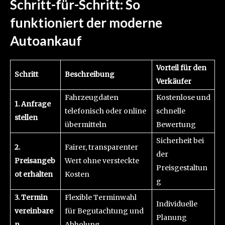
Schritt-für-Schritt: So
funktioniert der moderne
Autoankauf
Vorteil für den
Schritt
Beschreibung
Verkäufer
Fahrzeugdaten
Kostenlose und
1. Anfrage
telefonisch oder online
schnelle
stellen
übermitteln
Bewertung
Sicherheit bei
2.
Fairer, transparenter
der
Preisangeb
Wert ohne versteckte
Preisgestaltun
ot erhalten
Kosten
g
3. Termin
Flexible Terminwahl
Individuelle
vereinbare
für Begutachtung und
Planung
n
Abholung