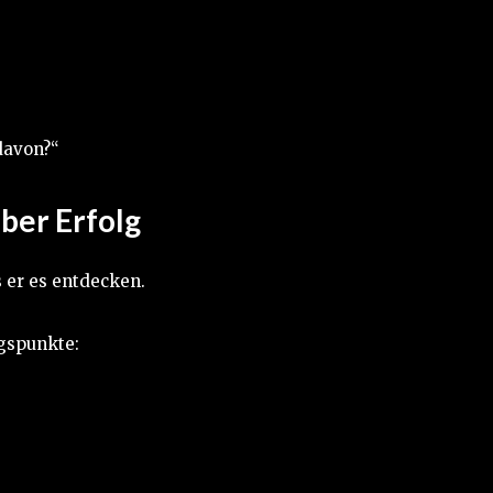
davon?“
ber Erfolg
 er es entdecken.
ngspunkte: