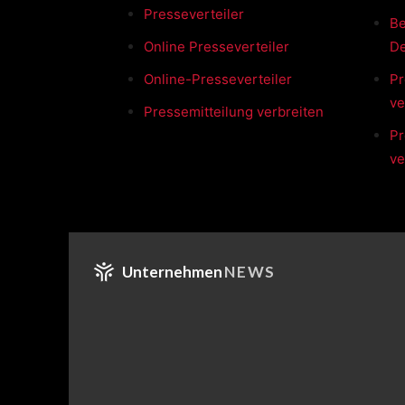
Presseverteiler
Be
Online Presseverteiler
De
Online-Presseverteiler
Pr
ve
Pressemitteilung verbreiten
Pr
ve
Unternehmen
NEWS