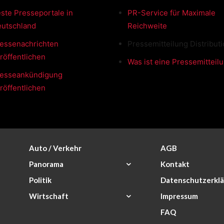
ste Presseportale in
PR-Service für Maximale
utschland
Reichweite
essenachrichten
Pressemitteilung Distribut
röffentlichen
Was ist eine Pressemitteil
esseankündigung
röffentlichen
Auto / Verkehr
AGB
Panorama
Kontakt
Politik
Datenschutzerkl
Wirtschaft
Impressum
FAQ