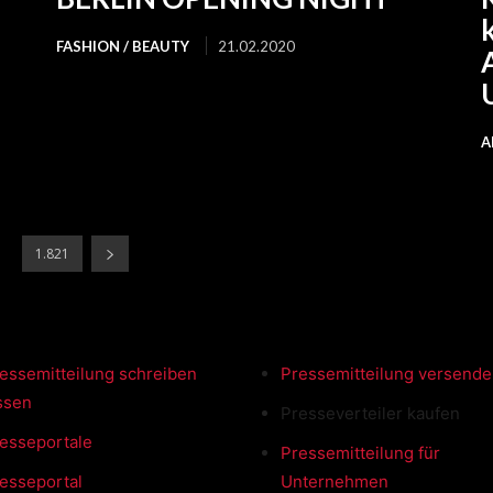
FASHION / BEAUTY
21.02.2020
A
1.821
essemitteilung schreiben
Pressemitteilung versend
ssen
Presseverteiler kaufen
esseportale
Pressemitteilung für
esseportal
Unternehmen