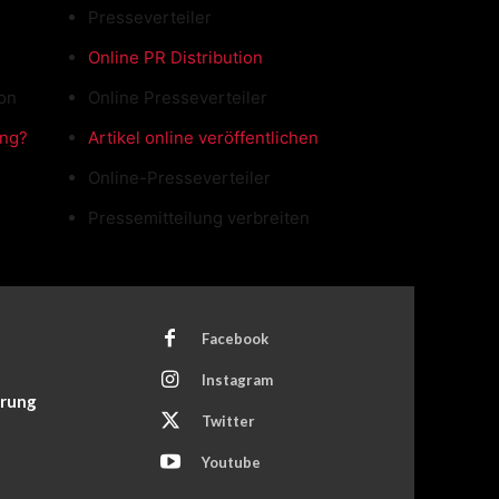
Presseverteiler
Online PR Distribution
ion
Online Presseverteiler
ung?
Artikel online veröffentlichen
Online-Presseverteiler
Pressemitteilung verbreiten
Facebook
Instagram
ärung
Twitter
Youtube