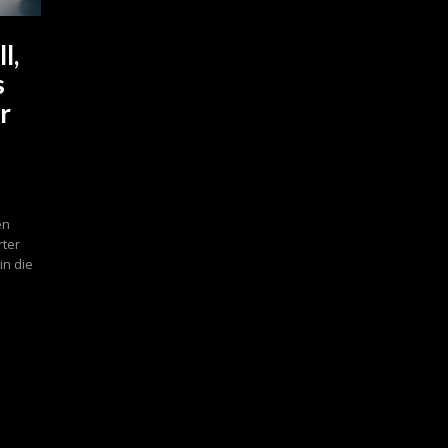
l,
s
r
en
rter
in die