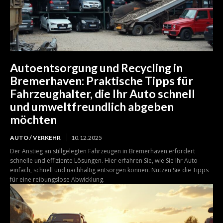
Autoentsorgung und Recycling in
Bremerhaven: Praktische Tipps für
Fahrzeughalter, die Ihr Auto schnell
und umweltfreundlich abgeben
möchten
AUTO / VERKEHR
10.12.2025
Der Anstieg an stillgelegten Fahrzeugen in Bremerhaven erfordert
schnelle und effiziente Lösungen. Hier erfahren Sie, wie Sie Ihr Auto
einfach, schnell und nachhaltig entsorgen können. Nutzen Sie die Tipps
für eine reibungslose Abwicklung.