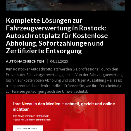
Komplette Lösungen zur
Fahrzeugverwertung in Rostock:
Autoschrottplatz für Kostenlose
Abholung, Sofortzahlungen und
Zertifizierte Entsorgung
AUTO NACHRICHTEN
04.11.2025
#Im Rostocker Autoschrottplatz werden Sie professionell durch den
Prozess der Fahrzeugverwertung geleitet. Von der Fahrzeugbewertung
bis hin zur kostenlosen Abholung und sofortigen Auszahlung – alles ist
transparent und kundenfreundlich. Erfahren Sie, wie Ihre Entscheidung
zur Fahrzeugentsorgung auch die Umwelt schützt.