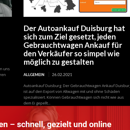
Der Autoankauf Duisburg hat
sich zum Ziel gesetzt, jeden
Gebrauchtwagen Ankauf für
den Verkäufer so simpel wie
möglich zu gestalten
en uns
hren
ALLGEMEIN
26.02.2021
Autoankauf Duisburg Der Gebrauchtwagen Ankauf Duisbur
ist auf den Export von Altwagen mit und ohne Schäden
spezialisiert. Können Gebrauchtwagen sich nicht wie aus
dem Ei gepellt...