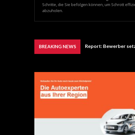
Schritte, die Sie befolgen können, um Schrott eff
abzuholen.
Report: Bewerber setz
BREAKING NEWS