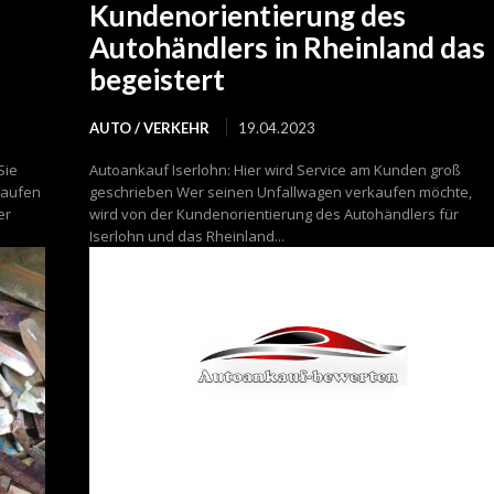
Kundenorientierung des
Autohändlers in Rheinland das
begeistert
AUTO / VERKEHR
19.04.2023
Sie
Autoankauf Iserlohn: Hier wird Service am Kunden groß
kaufen
geschrieben Wer seinen Unfallwagen verkaufen möchte,
er
wird von der Kundenorientierung des Autohändlers für
Iserlohn und das Rheinland...