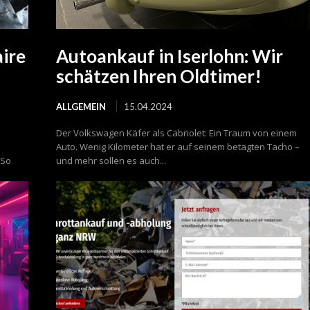
aire
Autoankauf in Iserlohn: Wir
schätzen Ihren Oldtimer!
ALLGEMEIN
15.04.2024
Der Volkswagen Käfer als Cabriolet: Ein Traum von einem
Auto. Wenig Kilometer hat er auf seinem betagten Tacho –
 So
und mehr sollen es auch...