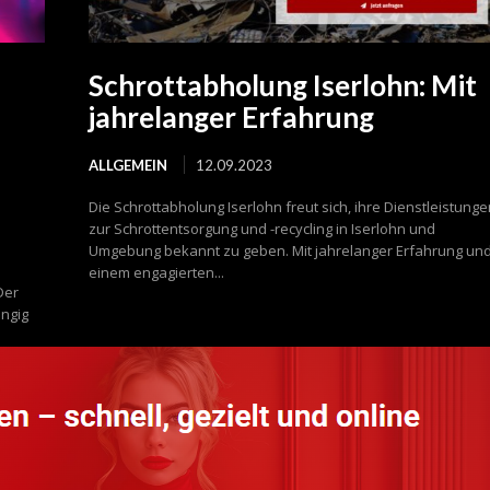
Schrottabholung Iserlohn: Mit
jahrelanger Erfahrung
ALLGEMEIN
12.09.2023
Die Schrottabholung Iserlohn freut sich, ihre Dienstleistunge
zur Schrottentsorgung und -recycling in Iserlohn und
Umgebung bekannt zu geben. Mit jahrelanger Erfahrung un
einem engagierten...
Der
ngig