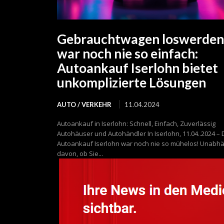
Gebrauchtwagen loswerden
war noch nie so einfach:
Autoankauf Iserlohn bietet
unkomplizierte Lösungen
AUTO / VERKEHR
11.04.2024
Autoankauf in Iserlohn: Schnell, Einfach, Zuverlässig
Autohäuser und Autohändler In Iserlohn, 11.04..2024 – 
Autoankauf Iserlohn war noch nie so mühelos! Unabhä
davon, ob Sie...