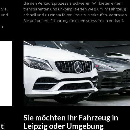
n
die den Verkaufsprozess erschweren. Wir bieten einen
 Sie,
transparenten und unkomplizierten Weg, um Ihr Fahrzeug
n und
schnell und zu einem fairen Preis zu verkaufen. Vertrauen
Sie auf unsere Erfahrung für einen stressfreien Verkauf.
en
n
Sie möchten Ihr Fahrzeug in
it
Leipzig oder Umgebung