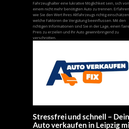
Fahrzeughalter eine lukrative Möglichkeit sein, sich vo
einem nicht mehr benötigten Auto zu trennen. Erfahren
wie Sie den Wert Ihres Altfahrzeugs richtig einschätze
welche Faktoren die Vergütung beeinflussen. Mit den
richtigen Informationen sind Sie in der Lage, einen fair
Preis zu erzielen und Ihr Auto gewinnbringend zu
verschrotten.
Stressfrei und schnell – Dei
Auto verkaufen in Leipzig m