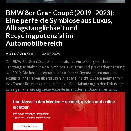
BMW 8er Gran Coupé (2019–2023):
Eine perfekte Symbiose aus Luxus,
Alltagstauglichkeit und
Recyclingpotenzial im
Automobilbereich
AUTO / VERKEHR
02.09.2025
Der BMW 8er Gran Coupé ist mehr als nur ein leistungsstarkes
Fahrzeug; er steht für eine Symbiose aus Luxus und praktischer Nutzung
seit 2019. Die herausragenden motorischen Eigenschaften und das
exquisite Innenleben überzeugen in jeder Hinsicht. Zudem nehmen wir
das Thema Recycling und nachhaltige Materialnutzung in den Fokus, um
zu zeigen, wie wichtig diese Aspekte im modernen Autofahren sind.