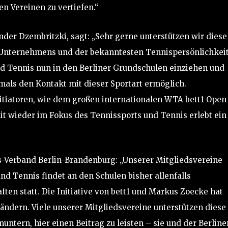
en Vereinen zu vertiefen.“
ander Dzembritzki, sagt: „Sehr gerne unterstützen wir diese
er Unternehmens und der bekanntesten Tennispersönlichkei
d Tennis nun in den Berliner Grundschulen einziehen und
mals den Kontakt mit dieser Sportart ermöglich.
itiatoren, wie dem großen internationalen WTA bett1 Open
it wieder im Fokus des Tennissports und Tennis erlebt ein
is-Verband Berlin-Brandenburg: „Unserer Mitgliedsvereine
d Tennis findet an den Schulen bisher allenfalls
ften statt. Die Initiative von bett1 und Markus Zoecke hat
u ändern. Viele unserer Mitgliedsvereine unterstützen diese
muntern, hier einen Beitrag zu leisten – sie und der Berline