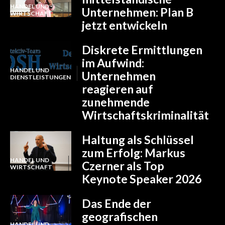
HANDEL UND
Unternehmen: Plan B
WIRTSCHAFT
jetzt entwickeln
Diskrete Ermittlungen
im Aufwind:
HANDEL UND
Unternehmen
DIENSTLEISTUNGEN
reagieren auf
zunehmende
Wirtschaftskriminalität
Haltung als Schlüssel
zum Erfolg: Markus
HANDEL UND
Czerner als Top
WIRTSCHAFT
Keynote Speaker 2026
Das Ende der
geografischen
HANDEL UND