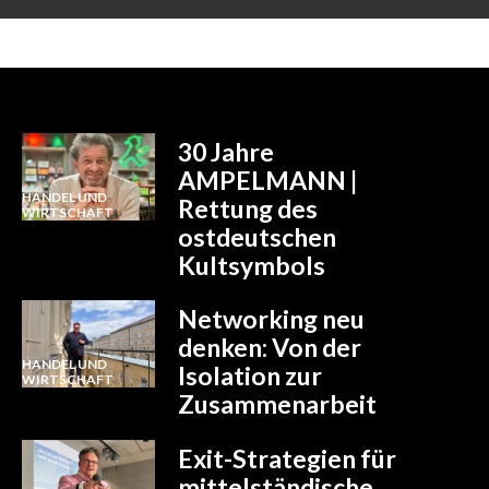
Achten Sollten: Ein Risikomanagement Leitfaden
30 Jahre
AMPELMANN |
HANDEL UND
Rettung des
WIRTSCHAFT
ostdeutschen
Kultsymbols
Networking neu
denken: Von der
HANDEL UND
Isolation zur
WIRTSCHAFT
Zusammenarbeit
Exit-Strategien für
mittelständische