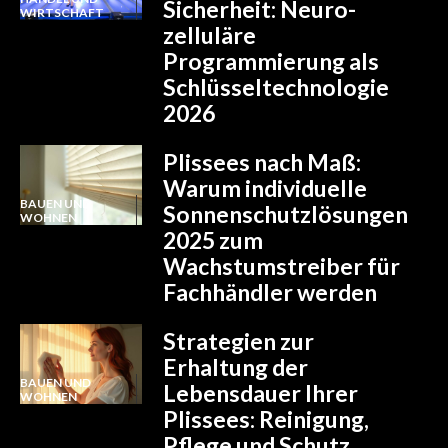
Sicherheit: Neuro-
WIRTSCHAFT
zelluläre
Programmierung als
Schlüsseltechnologie
2026
Plissees nach Maß:
Warum individuelle
BAUEN UND
Sonnenschutzlösungen
WOHNEN
2025 zum
Wachstumstreiber für
Fachhändler werden
Strategien zur
Erhaltung der
BAUEN UND
Lebensdauer Ihrer
WOHNEN
Plissees: Reinigung,
Pflege und Schutz