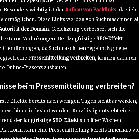
e können für spezifische Keywords ranken und so
n. Besonders wichtig ist der
Aufbau von Backlinks
, da viele
te ermöglichen. Diese Links werden von Suchmaschinen al
Autorität der Domain
. Gleichzeitig verbessert sich die
d externe Verlinkungen. Der langfristige
SEO-Effekt
Veröffentlichungen, da Suchmaschinen regelmäßig neue
tegisch eine
Pressemitteilung verbreiten
, können dadurch
hre Online-Präsenz ausbauen.
bnisse beim
Pressemitteilung verbreiten
?
ste Effekte bereits nach wenigen Tagen sichtbar werden,
maschinen indexiert werden. Kurzfristig entsteht eine
hrend der langfristige
SEO-Effekt
sich über Wochen
d Plattform kann eine Pressemitteilung bereits innerhalb vo