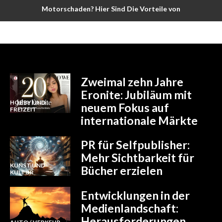
Motorschaden? Hier Sind Die Vorteile von
Austauschmotoren Für Ihr Fahrzeug Nachzulesen
Zweimal zehn Jahre
Eronite: Jubiläum mit
HOBBY UND
neuem Fokus auf
FREIZEIT
internationale Märkte
PR für Selfpublisher:
Mehr Sichtbarkeit für
KUNST UND
Bücher erzielen
KULTUR
Entwicklungen in der
Medienlandschaft:
Herausforderungen