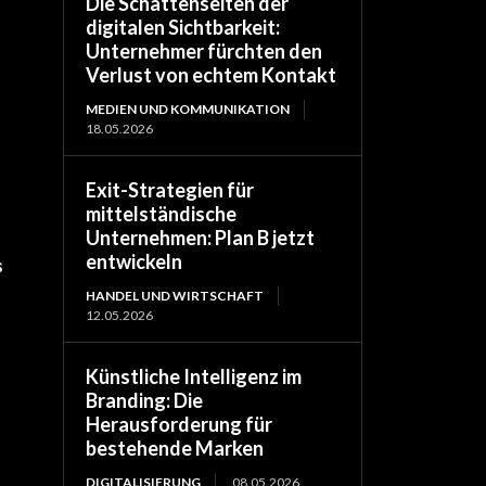
Die Schattenseiten der
digitalen Sichtbarkeit:
Unternehmer fürchten den
Verlust von echtem Kontakt
MEDIEN UND KOMMUNIKATION
18.05.2026
Exit-Strategien für
mittelständische
Unternehmen: Plan B jetzt
entwickeln
s
HANDEL UND WIRTSCHAFT
12.05.2026
Künstliche Intelligenz im
Branding: Die
Herausforderung für
bestehende Marken
DIGITALISIERUNG
08.05.2026