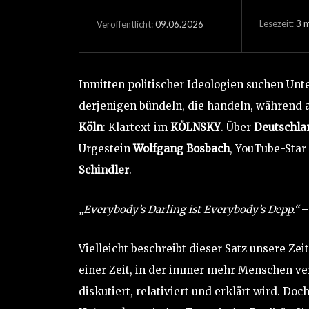
Lesezeit:
3
m
09.06.2026
Veröffentlicht:
Inmitten politischer Ideologien suchen Un
derjenigen bündeln, die handeln, während 
Köln
: Klartext im
KÖLNSKY
. Über
Deutschla
Urgestein
Wolfgang Bosbach
, YouTube-Star
Schindler
.
„Everybody’s Darling ist Everybody’s Depp.“
–
Vielleicht beschreibt dieser Satz unsere Zei
einer Zeit, in der immer mehr Menschen ver
diskutiert, relativiert und erklärt wird. D