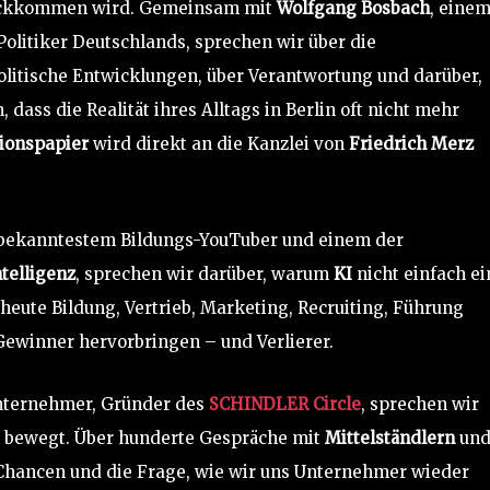
urückkommen wird. Gemeinsam mit
Wolfgang Bosbach
, eine
Politiker Deutschlands, sprechen wir über die
litische Entwicklungen, über Verantwortung und darüber,
ass die Realität ihres Alltags in Berlin oft nicht mehr
tionspapier
wird direkt an die Kanzlei von
Friedrich Merz
 bekanntestem Bildungs-YouTuber und einem der
ntelligenz
, sprechen wir darüber, warum
KI
nicht einfach ei
heute Bildung, Vertrieb, Marketing, Recruiting, Führung
Gewinner hervorbringen – und Verlierer.
nternehmer, Gründer des
SCHINDLER Circle
, sprechen wir
h bewegt. Über hunderte Gespräche mit
Mittelständlern
un
 Chancen und die Frage, wie wir uns Unternehmer wieder