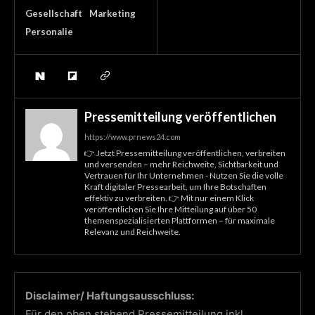
Gesellschaft
Marketing
Personalie
Pressemitteilung veröffentlichen
https://www.prnews24.com
👉 Jetzt Pressemitteilung veröffentlichen, verbreiten
und versenden – mehr Reichweite, Sichtbarkeit und
Vertrauen für Ihr Unternehmen - Nutzen Sie die volle
Kraft digitaler Pressearbeit, um Ihre Botschaften
effektiv zu verbreiten. 👉 Mit nur einem Klick
veröffentlichen Sie Ihre Mitteilung auf über 50
themenspezialisierten Plattformen – für maximale
Relevanz und Reichweite.
Disclaimer/ Haftungsausschluss:
Für den oben stehend Pressemitteilung inkl.