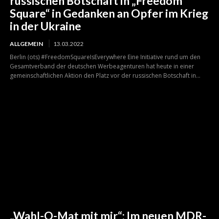
russischen Botschaft in „Freedom
Square“ in Gedanken an Opfer im Krieg
in der Ukraine
ALLGEMEIN
13.03.2022
Berlin (ots) #FreedomSquareIsEverywhere Eine Initiative rund um den
Gesamtverband der deutschen Werbeagenturen hat heute in einer
gemeinschaftlichen Aktion den Platz vor der russischen Botschaft in...
„Wahl-O-Mat mit mir“: Im neuen MDR-