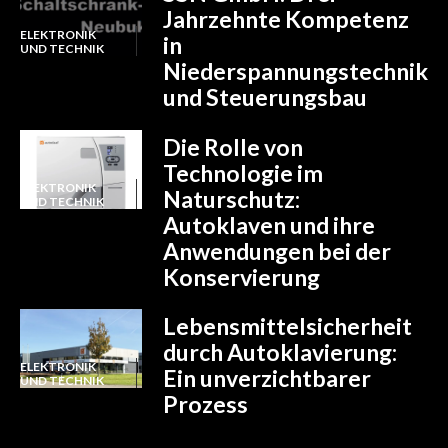
Jahrzehnte Kompetenz
ELEKTRONIK
in
UND TECHNIK
Niederspannungstechnik
und Steuerungsbau
Die Rolle von
Technologie im
ELEKTRONIK
Naturschutz:
UND TECHNIK
Autoklaven und ihre
Anwendungen bei der
Konservierung
Lebensmittelsicherheit
durch Autoklavierung:
ELEKTRONIK
Ein unverzichtbarer
UND TECHNIK
Prozess