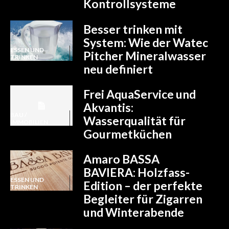
Kontrollsysteme
Besser trinken mit
System: Wie der Watec
ESSEN UND
Pitcher Mineralwasser
TRINKEN
neu definiert
Frei AquaService und
Akvantis:
BAU /
Wasserqualität für
IMMOBILIEN
Gourmetküchen
Amaro BASSA
BAVIERA: Holzfass-
ESSEN UND
Edition – der perfekte
TRINKEN
Begleiter für Zigarren
und Winterabende