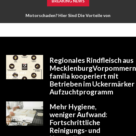
BREAKING NEWS
Motorschaden? Hier Sind Die Vorteile von
Austauschmotoren Für Ihr Fahrzeug Nachzulesen
Regionales Rindfleisch aus
MecklenburgVorpommern
ESSEN UND
famila kooperiert mit
TRINKEN
Betrieben im Uckermärker
Aufzuchtprogramm
Mehr Hygiene,
weniger Aufwand:
ESSEN UND
Fortschrittliche
TRINKEN
Reinigungs- und