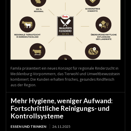
Famila präsentiert ein neues Konzept für regionale Rinderzucht in
Mecklenburg-Vorpommern, das Tierwohl und Umweltbewusstsein
kombiniert. Die Kunden erhalten frisches, gesundes Rindfleisch
aus der Region.
Mehr Hygiene, weniger Aufwand:
Fortschrittliche Reinigungs- und
Kontrollsysteme
ESSEN UND TRINKEN
26.11.2025