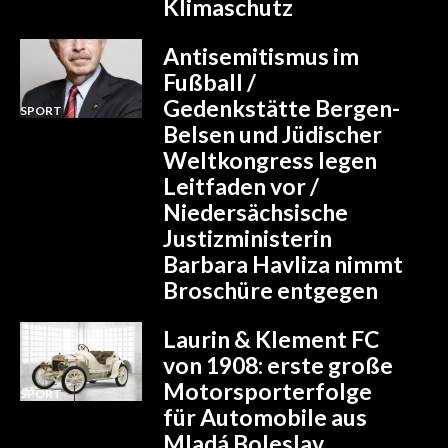
Klimaschutz
Antisemitismus im
Fußball /
Gedenkstätte Bergen-
SPORT
Belsen und Jüdischer
Weltkongress legen
Leitfaden vor /
Niedersächsische
Justizministerin
Barbara Havliza nimmt
Broschüre entgegen
Laurin & Klement FC
von 1908: erste große
Motorsporterfolge
SPORT
für Automobile aus
Mladá Boleslav