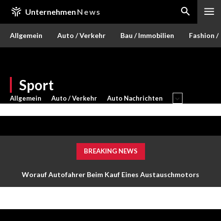
Unternehmen
News
Allgemein
Auto / Verkehr
Bau / Immobilien
Fashion /
Sport
Allgemein
Auto / Verkehr
Auto Nachrichten
BREAKING NEWS
Worauf Autofahrer Beim Kauf Eines Austauschmotors
Achten Sollten: Ein Risikomanagement Leitfaden